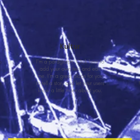
Kultur
I'm a paragraph. Click here to
o
add your own text and edit
me. I’m a great place for you
to tell a story and let your users
s
know a little more about you.