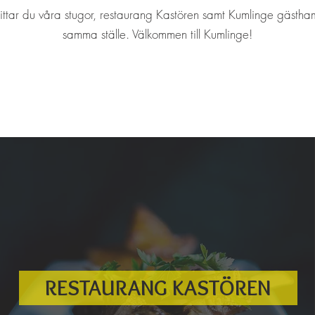
ittar du våra stugor, restaurang Kastören samt Kumlinge gästh
samma ställe. Välkommen till Kumlinge!
RESTAURANG KASTÖREN