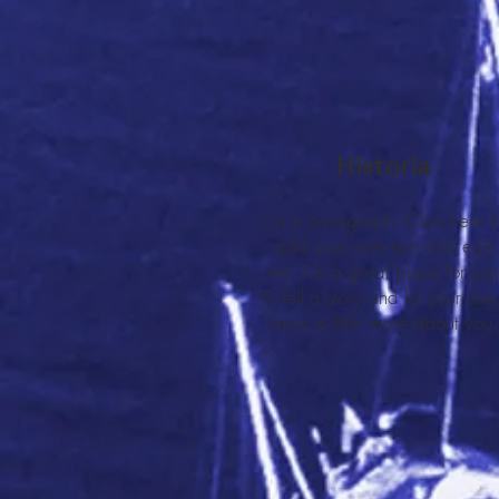
Historia
I'm a paragraph. Click here t
add your own text and edit
me. I’m a great place for you
to tell a story and let your user
know a little more about you.