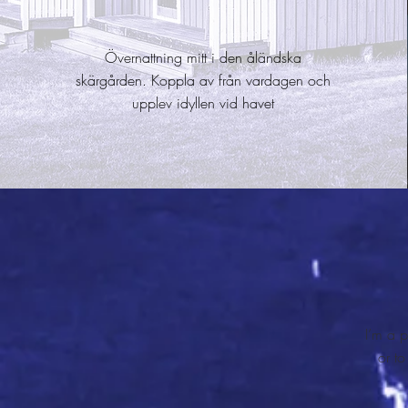
Övernattning mitt i den åländska
skärgården. Koppla av från vardagen och
upplev idyllen vid havet
I’m a p
or to