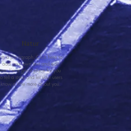
Natur
I'm a paragraph. Click here to
add your own text and edit
me. I’m a great place for you
to tell a story and let your users
know a little more about you.