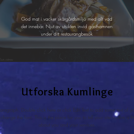
God mat i vacker skärgårdsmiljö med allt vad
det innebär. Njut av utsikten invid gästhamnen
under ditt restaurangbesök
Utforska Kumlinge
aragraph. Double click here or click Edit Text to add some text of 
 change the font. This is the place for you to tell your site visitors a litt
about you and your services.