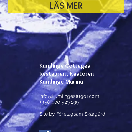
LÄS MER
Kumlinge Cottages
Restaurant Kastören
Kumlinge Marina
info@kumlingestugor.com
+358 400 529 199
Site by
Företagsam Skärgård